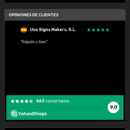
OPINIONES DE CLIENTES
Uno Signs Makers, S.L.
s
"Rápido y bien"
"Buen 
consu
463
comentarios
9,0