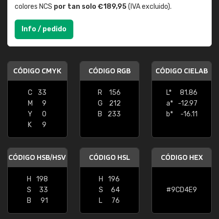
colores NCS
por tan solo €189,95
(IVA excluido).
Info / pedido
CÓDIGO CMYK
CÓDIGO RGB
CÓDIGO CIELAB
C
33
R
156
L*
81.86
M
9
G
212
a*
-12.97
Y
0
B
233
b*
-16.11
K
9
CÓDIGO HSB/HSV
CÓDIGO HSL
CÓDIGO HEX
H
198
H
196
S
33
S
64
#9CD4E9
B
91
L
76