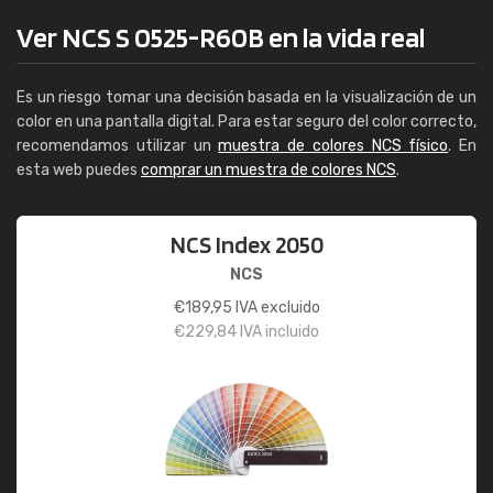
Ver NCS S 0525-R60B en la vida real
Es un riesgo tomar una decisión basada en la visualización de un
color en una pantalla digital. Para estar seguro del color correcto,
recomendamos utilizar un
muestra de colores NCS físico
. En
esta web puedes
comprar un muestra de colores NCS
.
NCS Index 2050
NCS
€
189,95
IVA excluido
€
229,84
IVA incluido