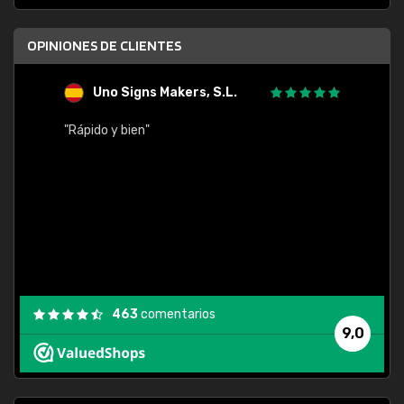
OPINIONES DE CLIENTES
Uno Signs Makers, S.L.
s
"Rápido y bien"
"Buen 
consu
463
comentarios
9,0