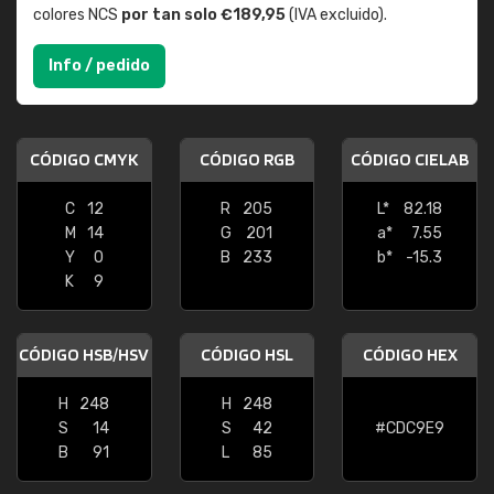
colores NCS
por tan solo €189,95
(IVA excluido).
Info / pedido
CÓDIGO CMYK
CÓDIGO RGB
CÓDIGO CIELAB
C
12
R
205
L*
82.18
M
14
G
201
a*
7.55
Y
0
B
233
b*
-15.3
K
9
CÓDIGO HSB/HSV
CÓDIGO HSL
CÓDIGO HEX
H
248
H
248
S
14
S
42
#CDC9E9
B
91
L
85