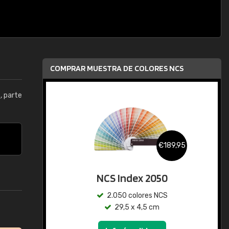
COMPRAR MUESTRA DE COLORES NCS
5
, parte
€189,95
NCS Index 2050
2.050 colores NCS
29,5 x 4,5 cm