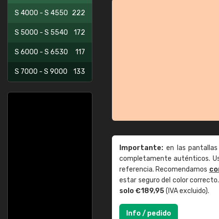
S 4000 - S 4550
222
S 5000 - S 5540
172
S 6000 - S 6530
117
S 7000 - S 9000
133
Importante:
en las pantallas
completamente auténticos. Use
referencia. Recomendamos
co
estar seguro del color correct
solo €189,95
(IVA excluido).
Info / pedido