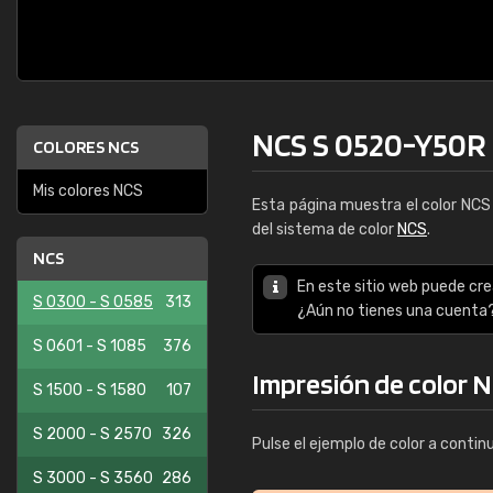
NCS S 0520-Y50R
COLORES NCS
Mis colores NCS
Esta página muestra el color NC
del sistema de color
NCS
.
NCS
En este sitio web puede cre
S 0300 - S 0585
313
¿Aún no tienes una cuenta
S 0601 - S 1085
376
Impresión de color 
S 1500 - S 1580
107
S 2000 - S 2570
326
Pulse el ejemplo de color a contin
S 3000 - S 3560
286