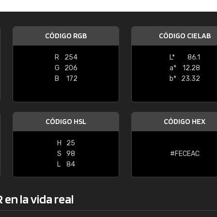
Enrique
"Buen servicio. No obstante No es fá
CÓDIGO RGB
CÓDIGO CIELAB
encontrar/comprar lo que se busca"
R
254
L*
86.1
G
206
a*
12.28
B
172
b*
23.32
CÓDIGO HSL
CÓDIGO HEX
H
25
S
98
#FECEAC
L
84
en la vida real