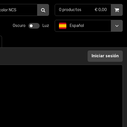
0
productos
€ 0,00
Oscuro
Luz
Español
Iniciar sesión