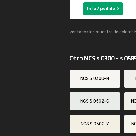
Info / pedido
ver todos los muestra de colores
Otro NCS s 0300 - s 058
NCS S 0300-N
NCS S 0502-G
N
NCS S 0502-Y
N