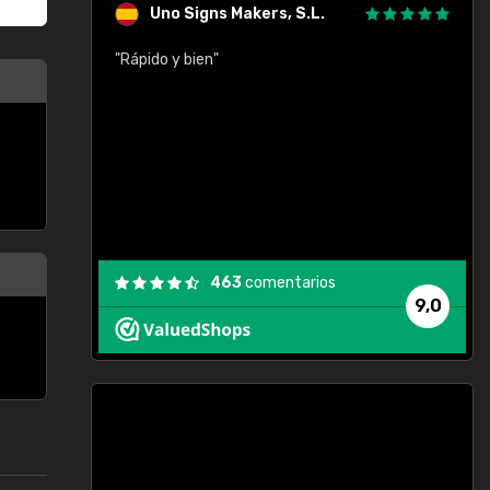
Uno Signs Makers, S.L.
cil
"Rápido y bien"
"
c
463
comentarios
9,0