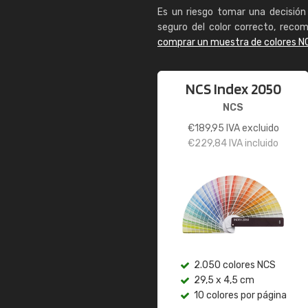
Es un riesgo tomar una decisión 
seguro del color correcto, reco
comprar un muestra de colores N
NCS Index 2050
NCS
€
189,95
IVA excluido
€
229,84
IVA incluido
2.050 colores NCS
29,5 x 4,5 cm
10 colores por página