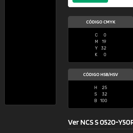
CÓDIGO CMYK
C
0
M
19
Y
32
K
0
CÓDIGO HSB/HSV
H
25
S
32
B
100
Ver NCS S 0520-Y50R 