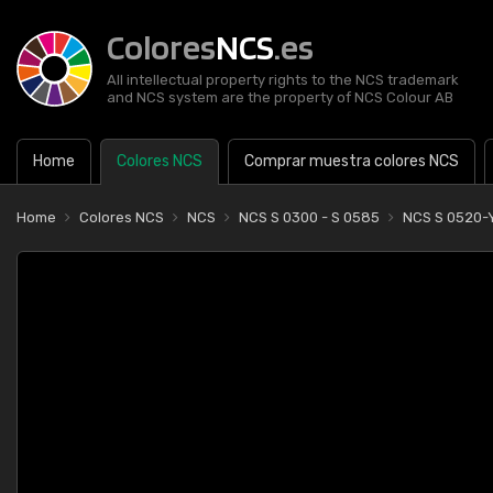
Colores
NCS
.es
All intellectual property rights to the NCS trademark
and NCS system are the property of NCS Colour AB
Home
Colores NCS
Comprar muestra colores NCS
Home
Colores NCS
NCS
NCS S 0300 - S 0585
NCS S 0520-