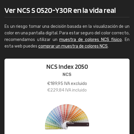
Ver NCS S 0520-Y30R en la vida real
Es un riesgo tomar una decisión basada en la visualización de un
color en una pantalla digital. Para estar seguro del color correcto,
recomendamos utilizar un
muestra de colores NCS físico
. En
esta web puedes
comprar un muestra de colores NCS
.
NCS Index 2050
NCS
€
189,95
IVA excluido
€
229,84
IVA incluido