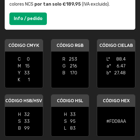
colores NCS
por tan solo €189,95
(IVA excluido).
Info / pedido
CÓDIGO CMYK
CÓDIGO RGB
CÓDIGO CIELAB
C
0
R
253
L*
88.4
M
15
G
216
a*
6.47
Y
33
B
170
b*
27.48
K
1
CÓDIGO HSB/HSV
CÓDIGO HSL
CÓDIGO HEX
H
32
H
33
S
33
S
95
#FDD8AA
B
99
L
83