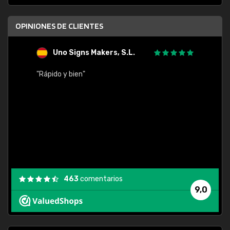
OPINIONES DE CLIENTES
Uno Signs Makers, S.L.
s
"Rápido y bien"
"Buen 
consu
463
comentarios
9,0