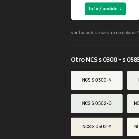
Info / pedido
ver todos los muestra de colores
Otro NCS s 0300 - s 058
NCS S 0300-N
NCS S 0502-G
N
NCS S 0502-Y
N