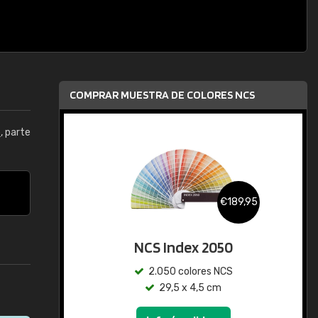
COMPRAR MUESTRA DE COLORES NCS
5
, parte
€189,95
NCS Index 2050
2.050 colores NCS
29,5 x 4,5 cm