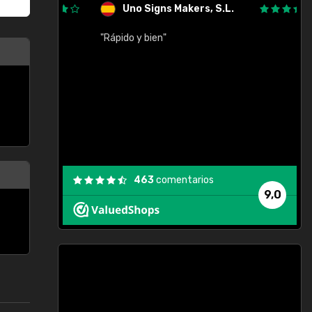
Uno Signs Makers, S.L.
cil
"Rápido y bien"
"
c
463
comentarios
9,0