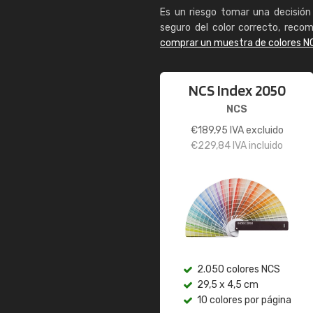
Es un riesgo tomar una decisión 
seguro del color correcto, reco
comprar un muestra de colores N
NCS Index 2050
NCS
€
189,95
IVA excluido
€
229,84
IVA incluido
2.050 colores NCS
29,5 x 4,5 cm
10 colores por página