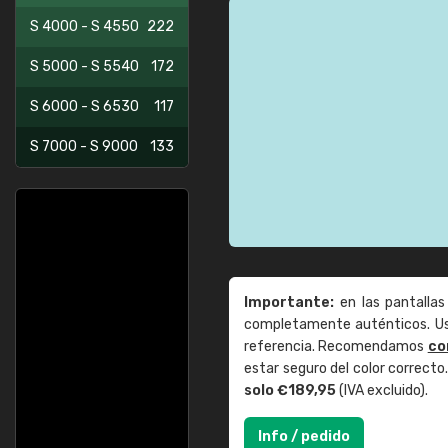
S 4000 - S 4550
222
S 5000 - S 5540
172
S 6000 - S 6530
117
S 7000 - S 9000
133
Importante:
en las pantallas
completamente auténticos. Use
referencia. Recomendamos
co
estar seguro del color correct
solo €189,95
(IVA excluido).
Info / pedido