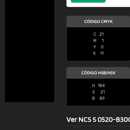
CÓDIGO CMYK
C
21
M
1
Y
0
K
11
CÓDIGO HSB/HSV
H
184
S
21
B
89
Ver NCS S 0520-B30G 