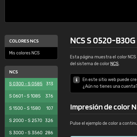
NCS S 0520-B30G
COLORES NCS
Mis colores NCS
Esta página muestra el color NC
del sistema de color
NCS
.
NCS
En este sitio web puede cre
S 0300 - S 0585
313
¿Aún no tienes una cuenta
S 0601 - S 1085
376
Impresión de color 
S 1500 - S 1580
107
S 2000 - S 2570
326
Pulse el ejemplo de color a contin
S 3000 - S 3560
286