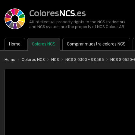
Colores
NCS
.es
All intellectual property rights to the NCS trademark
and NCS system are the property of NCS Colour AB
Home
Colores NCS
Comprar muestra colores NCS
Home
Colores NCS
NCS
NCS S 0300 - S 0585
NCS S 0520-