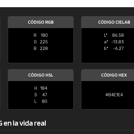
Enrique
"Buen servicio. No obstante No es fá
CÓDIGO RGB
CÓDIGO CIELAB
encontrar/comprar lo que se busca"
R
180
L*
86.58
G
225
a*
-13.83
B
228
b*
-6.27
CÓDIGO HSL
CÓDIGO HEX
H
184
S
47
#B4E1E4
L
80
en la vida real