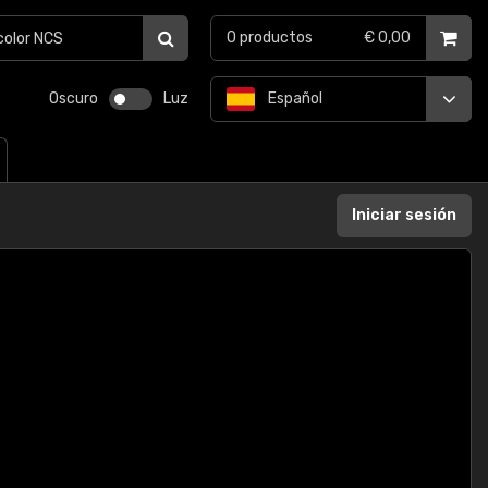
0
productos
€ 0,00
Oscuro
Luz
Español
Iniciar sesión