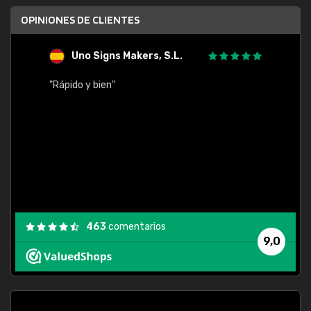
OPINIONES DE CLIENTES
Uno Signs Makers, S.L.
s
"Rápido y bien"
"Buen 
consu
463
comentarios
9,0