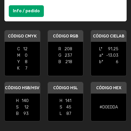
Info / pedido
CÓDIGO CMYK
CÓDIGO RGB
CÓDIGO CIELAB
C
12
R
208
L*
91.25
M
0
G
237
a*
-13.03
Y
8
B
218
b*
6
K
7
CÓDIGO HSB/HSV
CÓDIGO HSL
CÓDIGO HEX
H
140
H
141
S
12
S
45
#D0EDDA
B
93
L
87