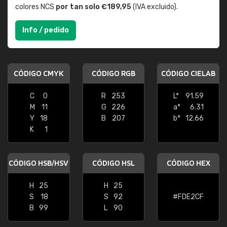
colores NCS
por tan solo €189,95
(IVA excluido).
Info / pedido
CÓDIGO CMYK
CÓDIGO RGB
CÓDIGO CIELAB
C
0
R
253
L*
91.59
M
11
G
226
a*
6.31
Y
18
B
207
b*
12.66
K
1
CÓDIGO HSB/HSV
CÓDIGO HSL
CÓDIGO HEX
H
25
H
25
S
18
S
92
#FDE2CF
B
99
L
90