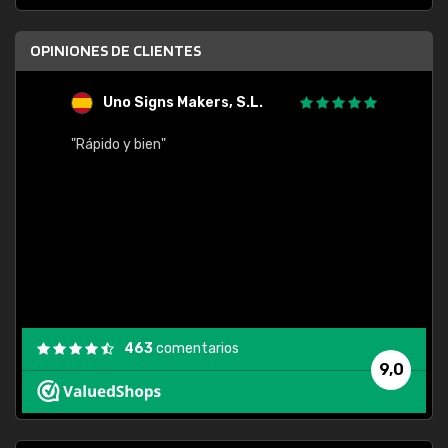
OPINIONES DE CLIENTES
Uno Signs Makers, S.L.
s
"Rápido y bien"
"Buen 
consu
463
comentarios
9,0