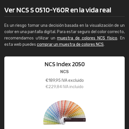
Ver NCS S 0510-Y60R en la vida real
Es un riesgo tomar una decisión basada en la visualización de un
color en una pantalla digital. Para estar seguro del color correcto,
recomendamos utilizar un
muestra de colores NCS físico
. En
esta web puedes
comprar un muestra de colores NCS
.
NCS Index 2050
NCS
€
189,95
IVA excluido
€
229,84
IVA incluido