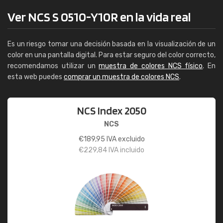
Ver NCS S 0510-Y10R en la vida real
Es un riesgo tomar una decisión basada en la visualización de un
color en una pantalla digital. Para estar seguro del color correcto,
recomendamos utilizar un
muestra de colores NCS físico
. En
esta web puedes
comprar un muestra de colores NCS
.
NCS Index 2050
NCS
€
189,95
IVA excluido
€
229,84
IVA incluido