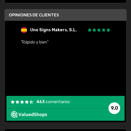
OPINIONES DE CLIENTES
Uno Signs Makers, S.L.
s
"Rápido y bien"
"Buen 
consu
463
comentarios
9,0