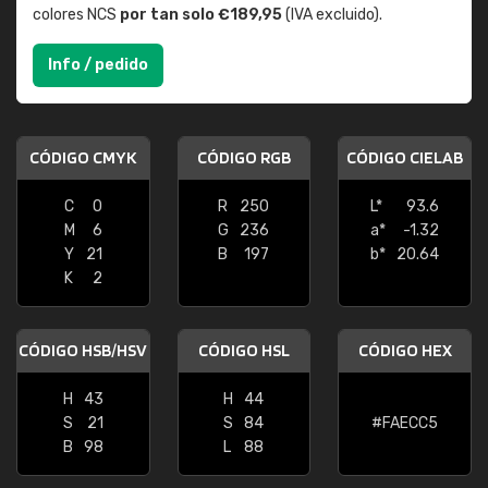
colores NCS
por tan solo €189,95
(IVA excluido).
Info / pedido
CÓDIGO CMYK
CÓDIGO RGB
CÓDIGO CIELAB
C
0
R
250
L*
93.6
M
6
G
236
a*
-1.32
Y
21
B
197
b*
20.64
K
2
CÓDIGO HSB/HSV
CÓDIGO HSL
CÓDIGO HEX
H
43
H
44
S
21
S
84
#FAECC5
B
98
L
88