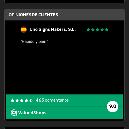
OPINIONES DE CLIENTES
Uno Signs Makers, S.L.
s
"Rápido y bien"
"Buen 
consu
463
comentarios
9,0