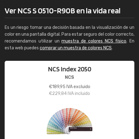
Ver NCS S 0510-R90B en la vida real
Es un riesgo tomar una decisión basada en la visualización de un
color en una pantalla digital. Para estar seguro del color correcto,
recomendamos utilizar un
muestra de colores NCS físico
. En
esta web puedes
comprar un muestra de colores NCS
.
NCS Index 2050
NCS
€
189,95
IVA excluido
€
229,84
IVA incluido