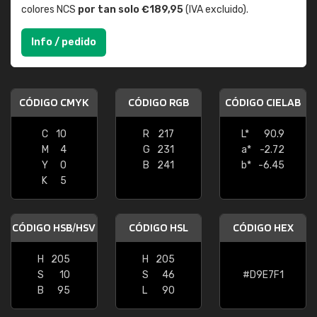
colores NCS
por tan solo €189,95
(IVA excluido).
Info / pedido
CÓDIGO CMYK
CÓDIGO RGB
CÓDIGO CIELAB
C
10
R
217
L*
90.9
M
4
G
231
a*
-2.72
Y
0
B
241
b*
-6.45
K
5
CÓDIGO HSB/HSV
CÓDIGO HSL
CÓDIGO HEX
H
205
H
205
S
10
S
46
#D9E7F1
B
95
L
90