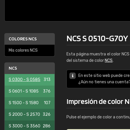
NCS S 0510-G70Y
COLORES NCS
Mis colores NCS
Esta página muestra el color NC
del sistema de color
NCS
.
NCS
En este sitio web puede cre
S 0300 - S 0585
313
¿Aún no tienes una cuenta
S 0601 - S 1085
376
Impresión de color 
S 1500 - S 1580
107
S 2000 - S 2570
326
Pulse el ejemplo de color a contin
S 3000 - S 3560
286