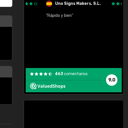
Uno Signs Makers, S.L.
cil
"Rápido y bien"
"
c
463
comentarios
9,0