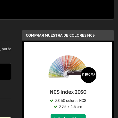
COMPRAR MUESTRA DE COLORES NCS
5
, parte
€189,95
NCS Index 2050
2.050 colores NCS
29,5 x 4,5 cm