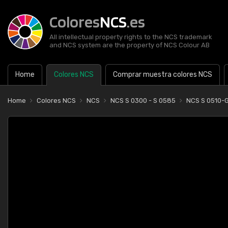
Colores
NCS
.es
All intellectual property rights to the NCS trademark
and NCS system are the property of NCS Colour AB
Home
Colores NCS
Comprar muestra colores NCS
Home
Colores NCS
NCS
NCS S 0300 - S 0585
NCS S 0510-