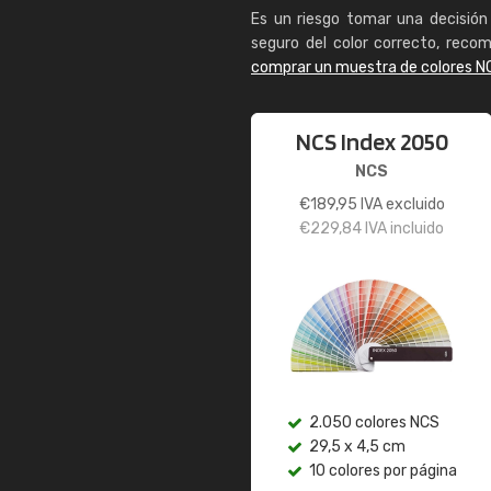
Es un riesgo tomar una decisión 
seguro del color correcto, reco
comprar un muestra de colores N
NCS Index 2050
NCS
€
189,95
IVA excluido
€
229,84
IVA incluido
2.050 colores NCS
29,5 x 4,5 cm
10 colores por página