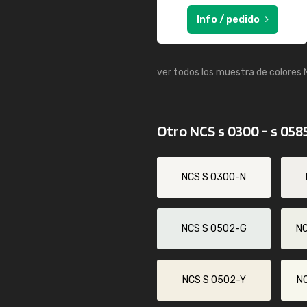
Info / pedido
ver todos los muestra de colores
Otro NCS s 0300 - s 058
NCS S 0300-N
NCS S 0502-G
N
NCS S 0502-Y
N