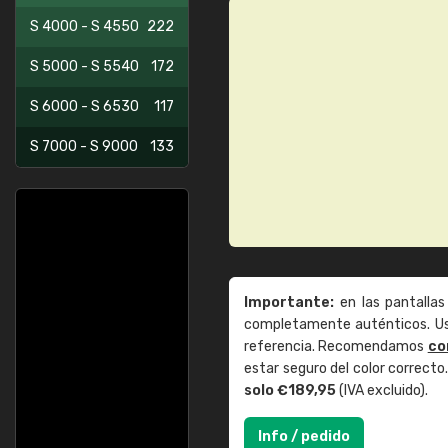
S 4000 - S 4550
222
S 5000 - S 5540
172
S 6000 - S 6530
117
S 7000 - S 9000
133
Importante:
en las pantallas
completamente auténticos. Use
referencia. Recomendamos
co
estar seguro del color correct
solo €189,95
(IVA excluido).
Info / pedido