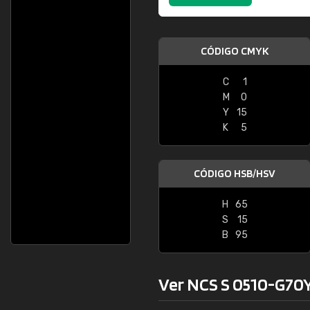
CÓDIGO CMYK
C
1
M
0
Y
15
K
5
CÓDIGO HSB/HSV
H
65
S
15
B
95
Ver NCS S 0510-G70Y 