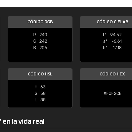
Enrique
"Buen servicio. No obstante No es fá
CÓDIGO RGB
CÓDIGO CIELAB
encontrar/comprar lo que se busca"
R
240
L*
94.52
G
242
a*
-6.61
B
206
b*
17.18
CÓDIGO HSL
CÓDIGO HEX
H
63
S
58
#F0F2CE
L
88
en la vida real