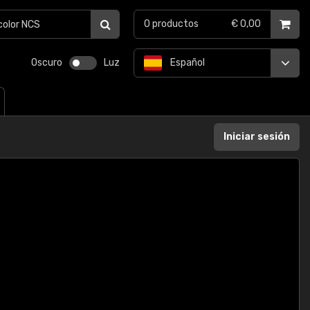
0
productos
€ 0,00
Oscuro
Luz
Español
Iniciar sesión