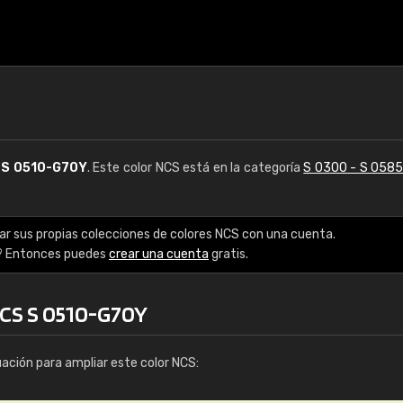
S
S 0510-G70Y
. Este color NCS está en la categoría
S 0300 - S 058
ar sus propias colecciones de colores NCS con una cuenta.
? Entonces puedes
crear una cuenta
gratis.
NCS S 0510-G70Y
uación para ampliar este color NCS: