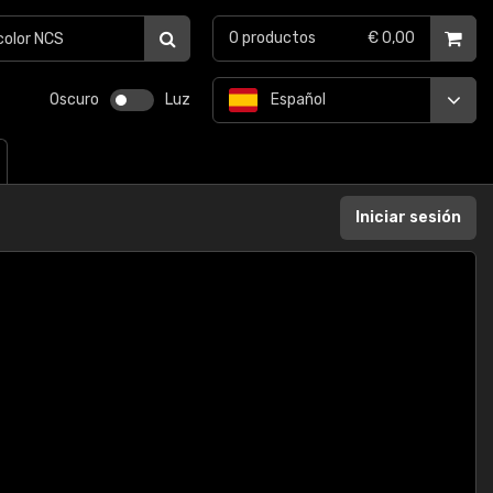
0
productos
€ 0,00
Oscuro
Luz
Español
Iniciar sesión