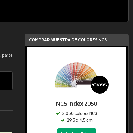
COMPRAR MUESTRA DE COLORES NCS
5
, parte
€189,95
NCS Index 2050
2.050 colores NCS
29,5 x 4,5 cm