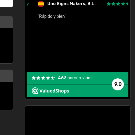
Uno Signs Makers, S.L.
cil
"Rápido y bien"
"
c
463
comentarios
9,0