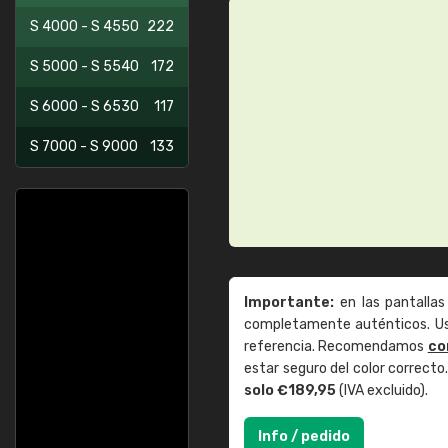
S 4000 - S 4550
222
S 5000 - S 5540
172
S 6000 - S 6530
117
S 7000 - S 9000
133
Importante:
en las pantallas
completamente auténticos. Use
referencia. Recomendamos
co
estar seguro del color correct
solo €189,95
(IVA excluido).
Info / pedido