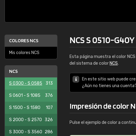
NCS S 0510-G40Y
COLORES NCS
Mis colores NCS
Esta página muestra el color NC
del sistema de color
NCS
.
NCS
En este sitio web puede cre
S 0300 - S 0585
313
¿Aún no tienes una cuenta
S 0601 - S 1085
376
Impresión de color 
S 1500 - S 1580
107
S 2000 - S 2570
326
Pulse el ejemplo de color a contin
S 3000 - S 3560
286