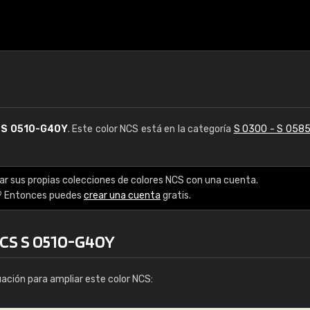
S
S 0510-G40Y
. Este color NCS está en la categoría
S 0300 - S 058
ar sus propias colecciones de colores NCS con una cuenta.
? Entonces puedes
crear una cuenta
gratis.
NCS S 0510-G40Y
uación para ampliar este color NCS: