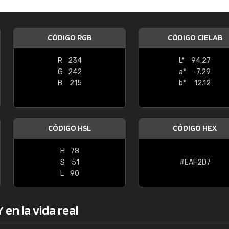
Enrique
"Buen servicio. No obstante No es fá
CÓDIGO RGB
CÓDIGO CIELAB
encontrar/comprar lo que se busca"
R
234
L*
94.27
G
242
a*
-7.29
B
215
b*
12.12
CÓDIGO HSL
CÓDIGO HEX
H
78
S
51
#EAF2D7
L
90
en la vida real