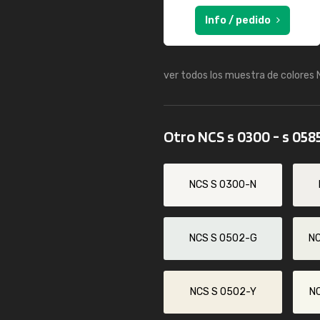
Info / pedido
ver todos los muestra de colores
Otro NCS s 0300 - s 058
NCS S 0300-N
NCS S 0502-G
N
NCS S 0502-Y
N