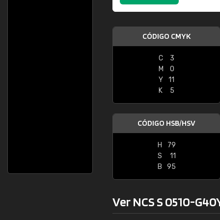
CÓDIGO CMYK
C
3
M
0
Y
11
K
5
CÓDIGO HSB/HSV
H
79
S
11
B
95
Ver NCS S 0510-G40Y 