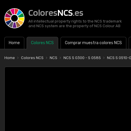
Colores
NCS
.es
All intellectual property rights to the NCS trademark
and NCS system are the property of NCS Colour AB
Home
Colores NCS
Comprar muestra colores NCS
Home
Colores NCS
NCS
NCS S 0300 - S 0585
NCS S 0510-