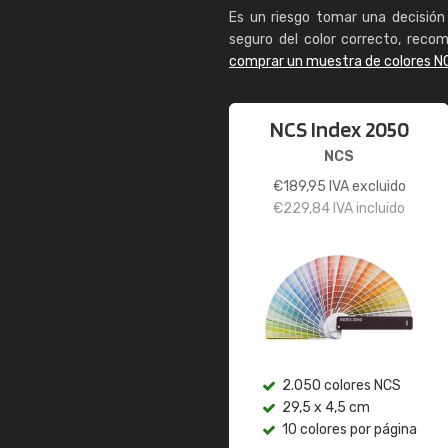
Es un riesgo tomar una decisión 
seguro del color correcto, reco
comprar un muestra de colores N
NCS Index 2050
NCS
€
189,95
IVA excluido
€
229,84
IVA incluido
2.050 colores NCS
29,5 x 4,5 cm
10 colores por página