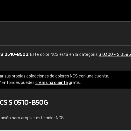
S
S 0510-B50G
. Este color NCS está en la categoría
S 0300 - S 058
ar sus propias colecciones de colores NCS con una cuenta.
? Entonces puedes
crear una cuenta
gratis.
NCS S 0510-B50G
uación para ampliar este color NCS: