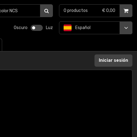
0
productos
€ 0,00
Oscuro
Luz
Español
Iniciar sesión