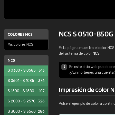
NCS S 0510-B50G
COLORES NCS
Mis colores NCS
Esta página muestra el color NC
del sistema de color
NCS
.
NCS
En este sitio web puede cre
S 0300 - S 0585
313
¿Aún no tienes una cuenta
S 0601 - S 1085
376
Impresión de color 
S 1500 - S 1580
107
S 2000 - S 2570
326
Pulse el ejemplo de color a contin
S 3000 - S 3560
286