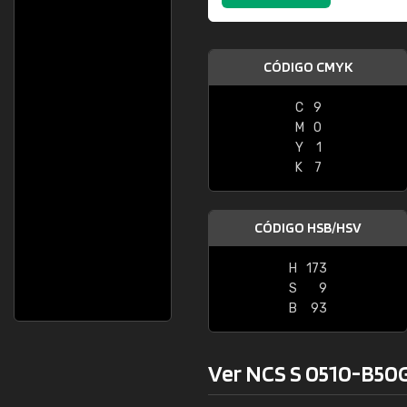
CÓDIGO CMYK
C
9
M
0
Y
1
K
7
CÓDIGO HSB/HSV
H
173
S
9
B
93
Ver NCS S 0510-B50G 