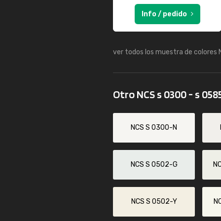
Info / pedido
ver todos los muestra de colores
Otro NCS s 0300 - s 058
NCS S 0300-N
NCS S 0502-G
N
NCS S 0502-Y
N