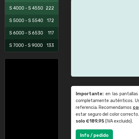
S 4000 - S 4550
222
S 5000 - S 5540
172
S 6000 - S 6530
117
S 7000 - S 9000
133
Importante:
en las pantallas
completamente auténticos. Use
referencia. Recomendamos
co
estar seguro del color correct
solo €189,95
(IVA excluido).
Info / pedido