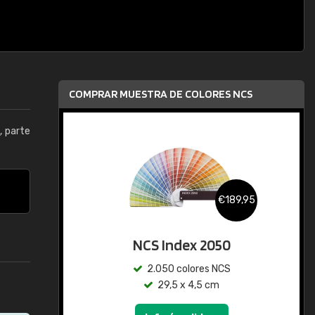
COMPRAR MUESTRA DE COLORES NCS
5
, parte
€189,95
NCS Index 2050
2.050 colores NCS
29,5 x 4,5 cm