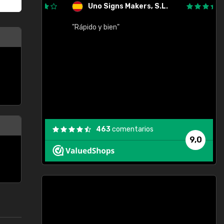
Uno Signs Makers, S.L.
cil
"Rápido y bien"
"
c
463
comentarios
9,0