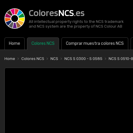
Colores
NCS
.es
All intellectual property rights to the NCS trademark
and NCS system are the property of NCS Colour AB
Home
Colores NCS
Comprar muestra colores NCS
Home
Colores NCS
NCS
NCS S 0300 - S 0585
NCS S 0510-