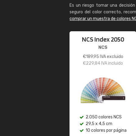
Es un riesgo tomar una decisión 
seguro del color correcto, reco
comprar un muestra de colores N
NCS Index 2050
NCS
€
189,95
IVA excluido
€
229,84
IVA incluido
2.050 colores NCS
29,5 x 4,5 cm
10 colores por página