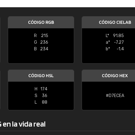
Enrique
"Buen servicio. No obstante No es fá
CÓDIGO RGB
CÓDIGO CIELAB
encontrar/comprar lo que se busca"
R
215
L*
91.85
G
236
a*
-7.27
B
234
b*
-1.4
CÓDIGO HSL
CÓDIGO HEX
H
174
S
36
#D7ECEA
L
88
en la vida real