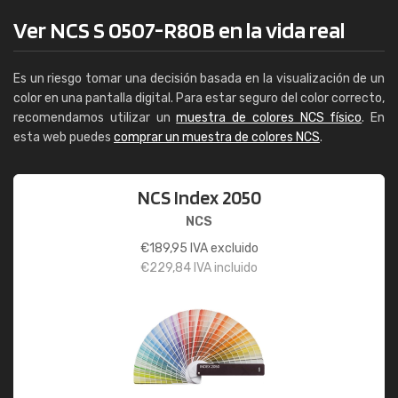
Ver NCS S 0507-R80B en la vida real
Es un riesgo tomar una decisión basada en la visualización de un
color en una pantalla digital. Para estar seguro del color correcto,
recomendamos utilizar un
muestra de colores NCS físico
. En
esta web puedes
comprar un muestra de colores NCS
.
NCS Index 2050
NCS
€
189,95
IVA excluido
€
229,84
IVA incluido