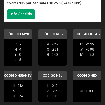
colores NCS
por tan solo €189,95
(IVA excluido).
Info / pedido
CÓDIGO CMYK
CÓDIGO RGB
CÓDIGO CIELAB
C
7
R
223
L*
91.29
M
4
G
231
a*
-0.98
Y
0
B
240
b*
-5.3
K
6
CÓDIGO HSB/HSV
CÓDIGO HSL
CÓDIGO HEX
H
212
H
212
S
7
S
36
#DFE7F0
B
94
L
91