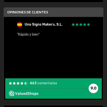
OPINIONES DE CLIENTES
Uno Signs Makers, S.L.
s
"Rápido y bien"
"Buen 
consu
463
comentarios
9,0