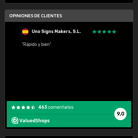
OPINIONES DE CLIENTES
Uno Signs Makers, S.L.
s
"Rápido y bien"
"Buen 
consu
463
comentarios
9,0