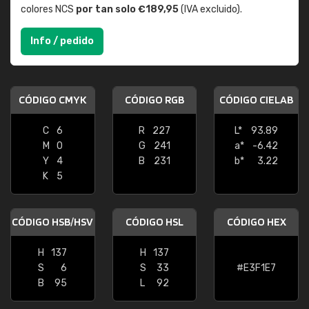
colores NCS
por tan solo €189,95
(IVA excluido).
Info / pedido
CÓDIGO CMYK
CÓDIGO RGB
CÓDIGO CIELAB
C
6
R
227
L*
93.89
M
0
G
241
a*
-6.42
Y
4
B
231
b*
3.22
K
5
CÓDIGO HSB/HSV
CÓDIGO HSL
CÓDIGO HEX
H
137
H
137
S
6
S
33
#E3F1E7
B
95
L
92