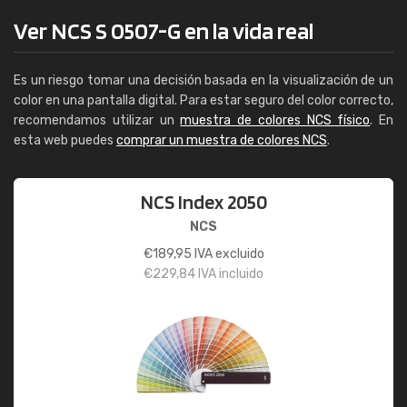
Ver NCS S 0507-G en la vida real
Es un riesgo tomar una decisión basada en la visualización de un
color en una pantalla digital. Para estar seguro del color correcto,
recomendamos utilizar un
muestra de colores NCS físico
. En
esta web puedes
comprar un muestra de colores NCS
.
NCS Index 2050
NCS
€
189,95
IVA excluido
€
229,84
IVA incluido