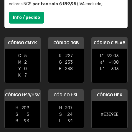
colores NCS
por tan solo €189,95
(IVA excluido).
Info / pedido
CÓDIGO CMYK
CÓDIGO RGB
CÓDIGO CIELAB
C
5
R
227
L*
92.03
M
2
G
233
a*
-1.08
Y
0
B
238
b*
-3.13
K
7
CÓDIGO HSB/HSV
CÓDIGO HSL
CÓDIGO HEX
H
209
H
207
S
5
S
24
#E3E9EE
B
93
L
91