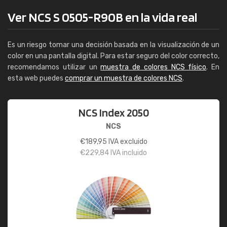
Ver NCS S 0505-R90B en la vida real
Es un riesgo tomar una decisión basada en la visualización de un
color en una pantalla digital. Para estar seguro del color correcto,
recomendamos utilizar un
muestra de colores NCS físico
. En
esta web puedes
comprar un muestra de colores NCS
.
NCS Index 2050
NCS
€
189,95
IVA excluido
€
229,84
IVA incluido