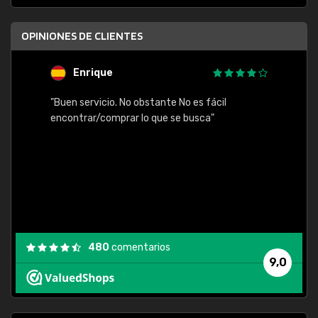
OPINIONES DE CLIENTES
Enrique
U
"Buen servicio. No obstante No es fácil
"Rápid
table,
encontrar/comprar lo que se busca"
480
comentarios
9,0