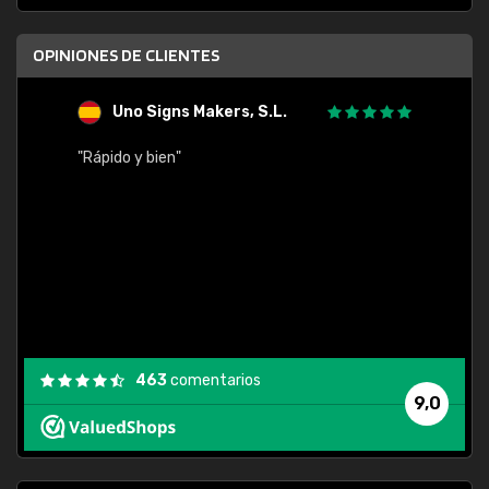
OPINIONES DE CLIENTES
Uno Signs Makers, S.L.
s
"Rápido y bien"
"Buen 
consu
463
comentarios
9,0