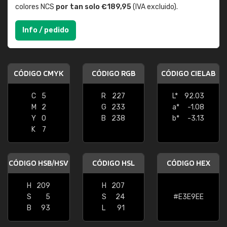
colores NCS
por tan solo €189,95
(IVA excluido).
Info / pedido
CÓDIGO CMYK
CÓDIGO RGB
CÓDIGO CIELAB
C
5
R
227
L*
92.03
M
2
G
233
a*
-1.08
Y
0
B
238
b*
-3.13
K
7
CÓDIGO HSB/HSV
CÓDIGO HSL
CÓDIGO HEX
H
209
H
207
S
5
S
24
#E3E9EE
B
93
L
91