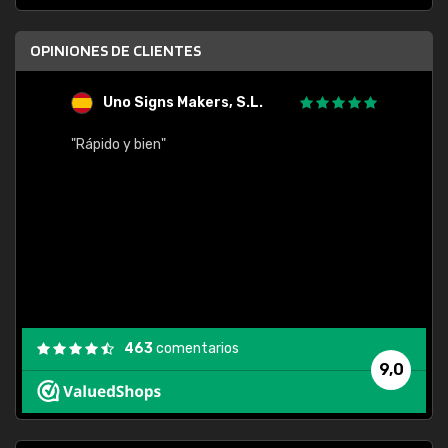
OPINIONES DE CLIENTES
Uno Signs Makers, S.L.
s
"Rápido y bien"
"Buen 
consu
463
comentarios
9,0