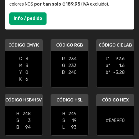
colores NCS
por tan solo €189,95
(IVA excluido).
Info / pedido
CÓDIGO CMYK
CÓDIGO RGB
CÓDIGO CIELAB
C
3
R
234
L*
92.6
M
3
G
233
a*
1.6
Y
0
B
240
b*
-3.28
K
6
CÓDIGO HSB/HSV
CÓDIGO HSL
CÓDIGO HEX
H
248
H
249
S
3
S
19
#EAE9F0
B
94
L
93