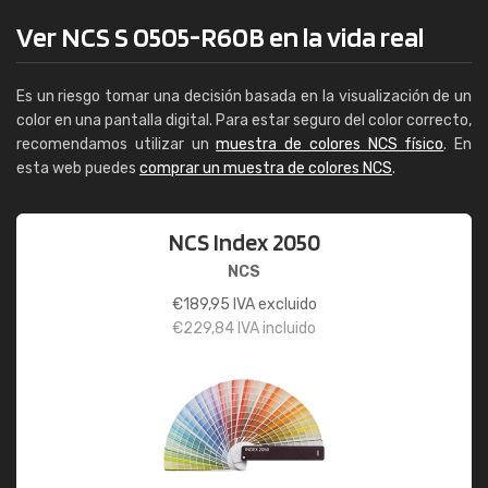
Ver NCS S 0505-R60B en la vida real
Es un riesgo tomar una decisión basada en la visualización de un
color en una pantalla digital. Para estar seguro del color correcto,
recomendamos utilizar un
muestra de colores NCS físico
. En
esta web puedes
comprar un muestra de colores NCS
.
NCS Index 2050
NCS
€
189,95
IVA excluido
€
229,84
IVA incluido