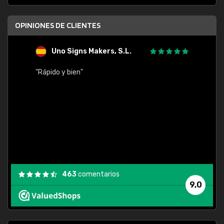
OPINIONES DE CLIENTES
Uno Signs Makers, S.L.
s
"Rápido y bien"
"Buen 
consu
463
comentarios
9,0