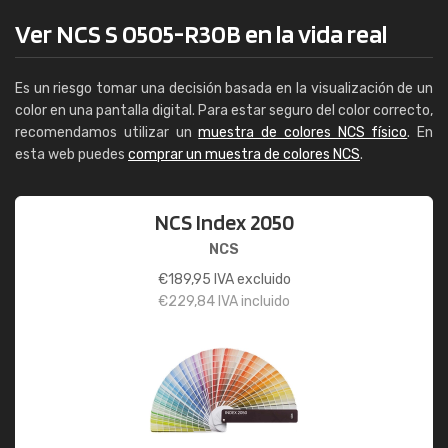
Ver NCS S 0505-R30B en la vida real
Es un riesgo tomar una decisión basada en la visualización de un
color en una pantalla digital. Para estar seguro del color correcto,
recomendamos utilizar un
muestra de colores NCS físico
. En
esta web puedes
comprar un muestra de colores NCS
.
NCS Index 2050
NCS
€
189,95
IVA excluido
€
229,84
IVA incluido