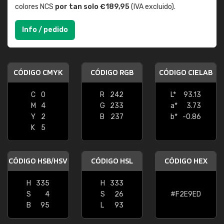
colores NCS
por tan solo €189,95
(IVA excluido).
Info / pedido
CÓDIGO CMYK
CÓDIGO RGB
CÓDIGO CIELAB
C
0
R
242
L*
93.13
M
4
G
233
a*
3.73
Y
2
B
237
b*
-0.86
K
5
CÓDIGO HSB/HSV
CÓDIGO HSL
CÓDIGO HEX
H
335
H
333
S
4
S
26
#F2E9ED
B
95
L
93